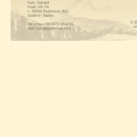
Fam. Stampfl
Frakt. Vill 7/A
I - 39030 Rodeneck (BZ)
Südtirol - Italien
© 2
Tel + Fax +39 0472 454249
w
Mail:
info@alpenrose.bz.it