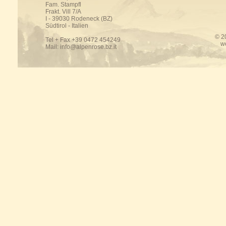
Fam. Stampfl
Frakt. Vill 7/A
I - 39030 Rodeneck (BZ)
Südtirol - Italien
© 2
Tel + Fax +39 0472 454249
w
Mail:
info@alpenrose.bz.it