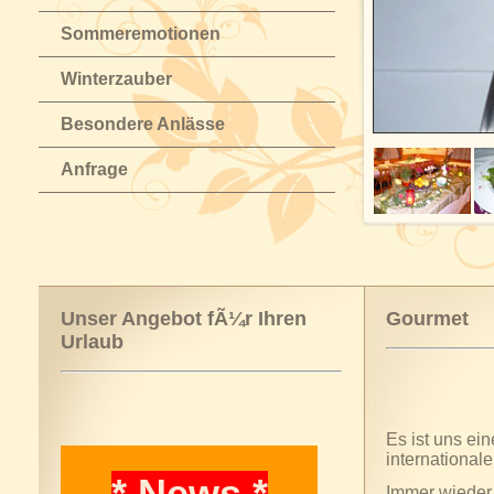
Sommeremotionen
Winterzauber
Besondere Anlässe
Anfrage
Unser Angebot fÃ¼r Ihren
Gourmet
Urlaub
Es ist uns ei
international
* News *
Immer wieder 