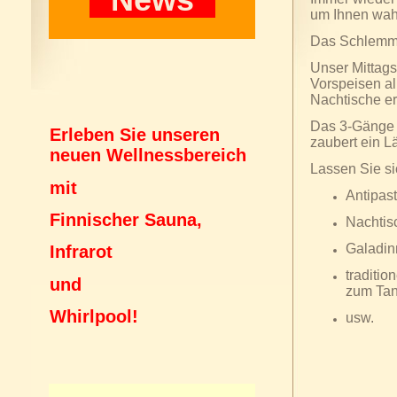
um Ihnen wah
Das Schlemmer
Unser Mittags
Vorspeisen all
Nachtische er
Das 3-Gänge 
Erleben Sie unseren
zaubert ein Lä
neuen Wellnessbereich
Lassen Sie s
mit
Antipast
Finnischer Sauna,
Nachtis
Galadin
Infrarot
traditio
und
zum Ta
Whirlpool!
usw.