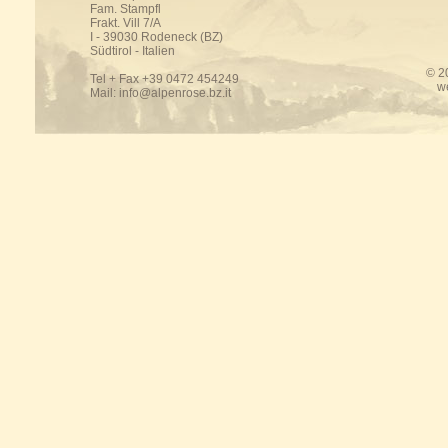
Fam. Stampfl
Frakt. Vill 7/A
I - 39030 Rodeneck (BZ)
Südtirol - Italien
© 2
Tel + Fax +39 0472 454249
w
Mail:
info@alpenrose.bz.it