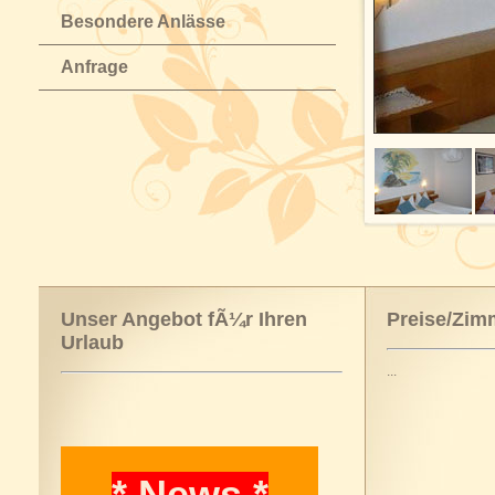
Besondere Anlässe
Anfrage
Unser Angebot fÃ¼r Ihren
Preise/Zim
Urlaub
...
* News *