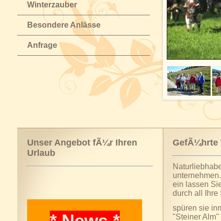
Winterzauber
Besondere Anlässe
Anfrage
Unser Angebot fÃ¼r Ihren
GefÃ¼hrte
Urlaub
Naturliebhabe
unternehmen. 
ein lassen Si
durch all Ihre 
spüren sie inm
* News *
"Steiner Alm"