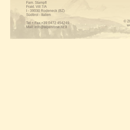
Fam. Stampfl
Frakt. Vill 7/A
I - 39030 Rodeneck (BZ)
Südtirol - Italien
© 2
Tel + Fax +39 0472 454249
w
Mail:
info@alpenrose.bz.it