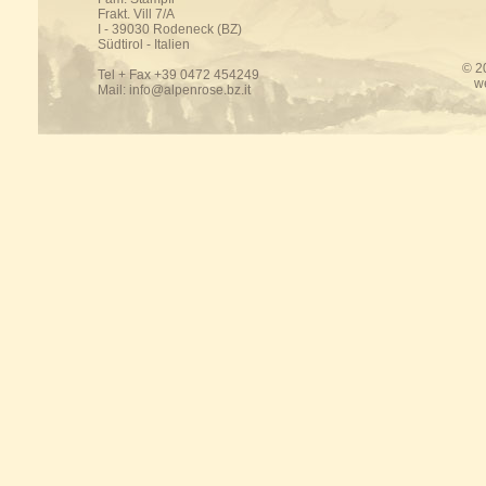
Frakt. Vill 7/A
I - 39030 Rodeneck (BZ)
Südtirol - Italien
© 2
Tel + Fax +39 0472 454249
w
Mail:
info@alpenrose.bz.it